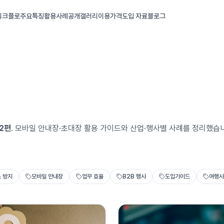
 워크플로
주요특징
활용사례
공개갤러리
이용가격
도입 자료
블로그
2
편
. 모바일 안내장·초대장 활용 가이드와 산업·행사별 사례를 정리했습
 방지
모바일 안내장
업무 효율
B2B 행사
도입가이드
여행사