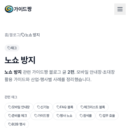
가이드짱
홈
/
블로그
/
노쇼 방지
태그
노쇼 방지
노쇼 방지
관련 가이드짱 블로그 글
2
편
. 모바일 안내장·초대장
활용 가이드와 산업·행사별 사례를 정리했습니다.
관련 태그
모바일 안내장
신기능
FAQ 블록
체크리스트 블록
준비물 체크
가이드짱
행사 노쇼
참석률
업무 효율
B2B 행사