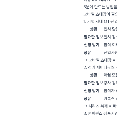
5분에 만드는 방법을
모바일 초대장이 필
1. 기업 사내 OT·
상황
인사 담
필요한 정보
일시·장
신청 받기
참석 여
공유
신입사원
→ 모바일 초대장 =
2. 정기 세미나·강의
상황
매월 또
필요한 정보
강사·강
신청 받기
참석자 
공유
카톡·인
→ 시리즈 복제 =
매
3. 콘퍼런스·심포지