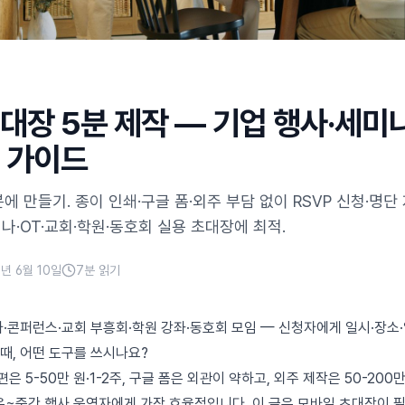
대장 5분 제작 — 기업 행사·세미나
 가이드
에 만들기. 종이 인쇄·구글 폼·외주 부담 없이 RSVP 신청·명단
미나·OT·교회·학원·동호회 실용 초대장에 최적.
6년 6월 10일
7
분 읽기
나·콘퍼런스·교회 부흥회·학원 강좌·동호회 모임 — 신청자에게 일시·장소
 때, 어떤 도구를 쓰시나요?
은 5-50만 원·1-2주, 구글 폼은 외관이 약하고, 외주 제작은 50-200만 
은~중간 행사 운영자에게 가장 효율적입니다. 이 글은 모바일 초대장이 