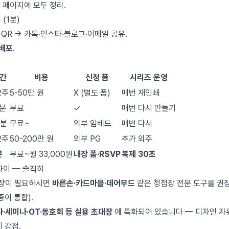
한 페이지에 모두 정리.
 (1분)
+ QR → 카톡·인스타·블로그·이메일 공유.
 배포
.
간
비용
신청 폼
시리즈 운영
2주
5-50만 원
X (별도 폼)
매번 재인쇄
0분
무료
✓
매번 다시 만들기
0분
무료~
외부 임베드
매번 다시
2주
50-200만 원
외부 PG
추가 외주
분
무료~월 33,000원
내장 폼·RSVP
복제 30초
차이 — 솔직히
첩장이 필요하시면
바른손·카드마을·데어무드
같은 청첩장 전문 도구를 권장
종이 통합).
사·세미나·OT·동호회 등 실용 초대장
에 특화되어 있습니다 — 디자인 자유도
 강점.