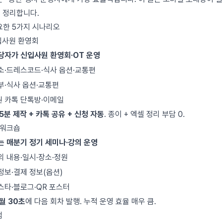
 정리합니다.
요한 5가지 시나리오
신입사원 환영회
당자가 신입사원 환영회·OT 운영
소·드레스코드·식사 옵션·교통편
부·식사 옵션·교통편
 카톡 단톡방·이메일
5분 제작 + 카톡 공유 + 신청 자동
. 종이 + 엑셀 정리 부담 0.
·워크숍
는 매분기 정기 세미나·강의 운영
의 내용·일시·장소·정원
정보·결제 정보(옵션)
스타·블로그·QR 포스터
월 30초
에 다음 회차 발행. 누적 운영 효율 매우 큼.
엄