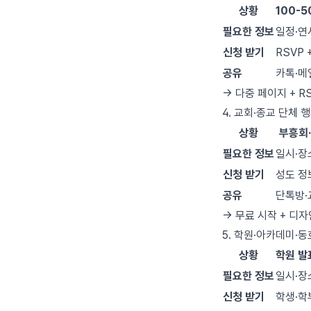
상황
100-
필요한 정보
일정·연
신청 받기
RSVP 
공유
카톡·메
→ 다중 페이지 + RS
4. 교회·종교 단체 
상황
부흥회·
필요한 정보
일시·장
신청 받기
성도 정
공유
단톡방·
→ 무료 시작 + 디자
5. 학원·아카데미·
상황
학원 발
필요한 정보
일시·장
신청 받기
학생·학