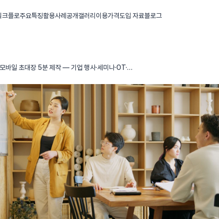
 워크플로
주요특징
활용사례
공개갤러리
이용가격
도입 자료
블로그
모바일 초대장 5분 제작 — 기업 행사·세미나·OT·동
호회 실용 가이드