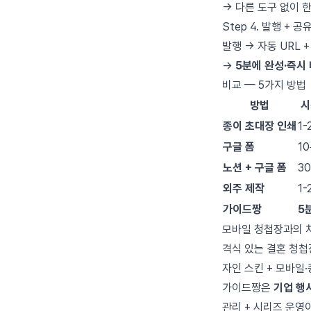
→ 다른 도구 없이 
Step 4. 발행 + 공유
발행 → 자동 URL 
→
5분에 완성·즉시
비교 — 5가지 방법
방법
시
종이 초대장 인쇄
1-
구글 폼
1
노션 + 구글 폼
3
외주 제작
1-
가이드짱
5
모바일 청첩장과의 
격식 있는 결혼 청
자인 스킨 + 모바일·
가이드짱은
기업 행
관리 + 시리즈 운영이