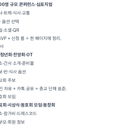
500명 규모 콘퍼런스·심포지엄
사·트랙·식사·교통
+ 옵션 선택
일·소셜·QR
VP + 신청 폼 = 한 페이지에 정리.
행사
청년회·찬양회·OT
소·간사 소개·준비물
보·반·식사 옵션
교회 주보
인 자유 + 카톡 공유 = 종교 단체 표준.
동호회 모임
표회·시상식·동호회 모임·동창회
소·참가비·드레스코드
부모·회원 정보