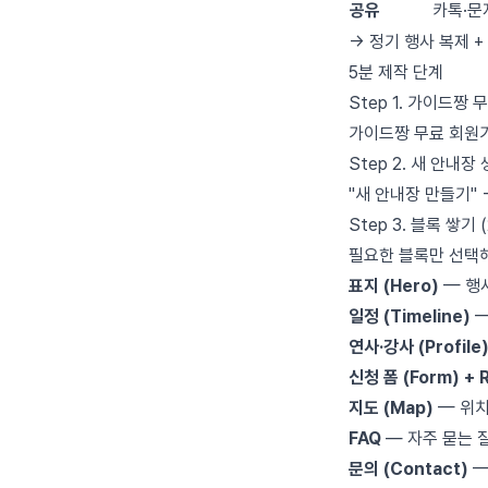
공유
카톡·문
→ 정기 행사 복제 +
5분 제작 단계
Step 1. 가이드짱 
가이드짱 무료 회원
Step 2. 새 안내장 
"새 안내장 만들기" 
Step 3. 블록 쌓기 
필요한 블록만 선택해
표지 (Hero)
— 행
일정 (Timeline)
—
연사·강사 (Profile
신청 폼 (Form) + 
지도 (Map)
— 위치
FAQ
— 자주 묻는 
문의 (Contact)
—