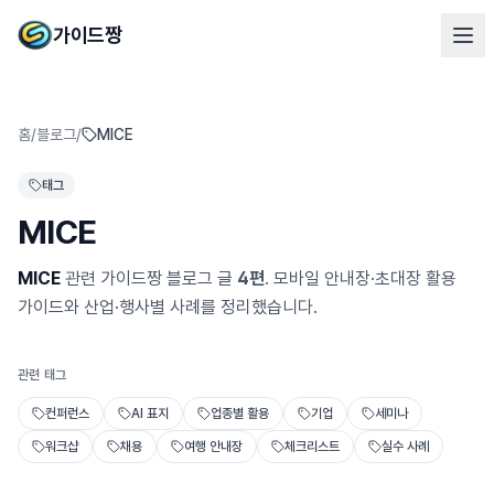
가이드짱
홈
/
블로그
/
MICE
태그
MICE
MICE
관련 가이드짱 블로그 글
4
편
. 모바일 안내장·초대장 활용
가이드와 산업·행사별 사례를 정리했습니다.
관련 태그
컨퍼런스
AI 표지
업종별 활용
기업
세미나
워크샵
채용
여행 안내장
체크리스트
실수 사례